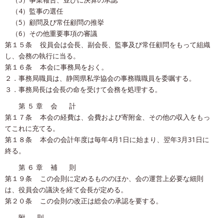
（4）監事の選任
（5）顧問及び常任顧問の推挙
（6）その他重要事項の審議
第１５条 役員会は会長、副会長、監事及び常任顧問をもって組織
し、会務の執行に当る。
第１６条 本会に事務局をおく。
２．事務局職員は、静岡県私学協会の事務職職員を委嘱する。
３．事務局長は会長の命を受けて会務を処理する。
第 ５ 章 会 計
第１７条 本会の経費は、会費および寄附金、その他の収入をもっ
てこれに充てる。
第１８条 本会の会計年度は毎年4月1日に始まり、翌年3月31日に
終る。
第 ６ 章 補 則
第１９条 この会則に定めるもののほか、会の運営上必要な細則
は、役員会の議決を経て会長が定める。
第２０条 この会則の改正は総会の承認を要する。
附 則