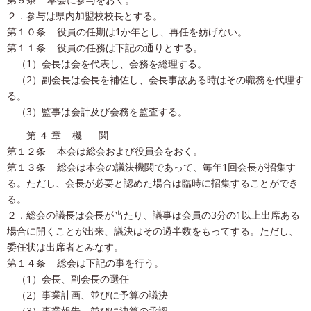
２．参与は県内加盟校校長とする。
第１０条 役員の任期は1か年とし、再任を妨げない。
第１１条 役員の任務は下記の通りとする。
（1）会長は会を代表し、会務を総理する。
（2）副会長は会長を補佐し、会長事故ある時はその職務を代理す
る。
（3）監事は会計及び会務を監査する。
第 ４ 章 機 関
第１２条 本会は総会および役員会をおく。
第１３条 総会は本会の議決機関であって、毎年1回会長が招集す
る。ただし、会長が必要と認めた場合は臨時に招集することができ
る。
２．総会の議長は会長が当たり、議事は会員の3分の1以上出席ある
場合に開くことが出来、議決はその過半数をもってする。ただし、
委任状は出席者とみなす。
第１４条 総会は下記の事を行う。
（1）会長、副会長の選任
（2）事業計画、並びに予算の議決
（3）事業報告、並びに決算の承認