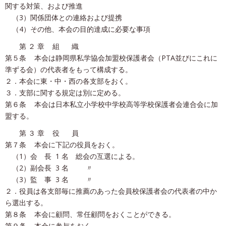
関する対策、および推進
（3）関係団体との連絡および提携
（4）その他、本会の目的達成に必要な事項
第 ２ 章 組 織
第５条 本会は静岡県私学協会加盟校保護者会（PTA並びにこれに
準ずる会）の代表者をもって構成する。
２．本会に東・中・西の各支部をおく。
３．支部に関する規定は別に定める。
第６条 本会は日本私立小学校中学校高等学校保護者会連合会に加
盟する。
第 ３ 章 役 員
第７条 本会に下記の役員をおく。
（1）会 長 1 名 総会の互選による。
（2）副会長 3 名 〃
（3）監 事 3 名 〃
２．役員は各支部毎に推薦のあった会員校保護者会の代表者の中か
ら選出する。
第８条 本会に顧問、常任顧問をおくことができる。
第９条 本会に参与をおく。